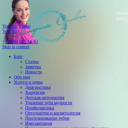
Лечен
Ваша 
Youtube
Vimeo
Yelp
RSS
+7 (926) 035-14-83
Skip to content
Блог
Статьи
Заметки
Новости
Обо мне
Услуги и цены
Диагностика
Хирургия
Детская ортодонтия
Удаление зуба мудрости
Профилактика
Ортодонтия и косметология
Протезирование зубов
Имплантация