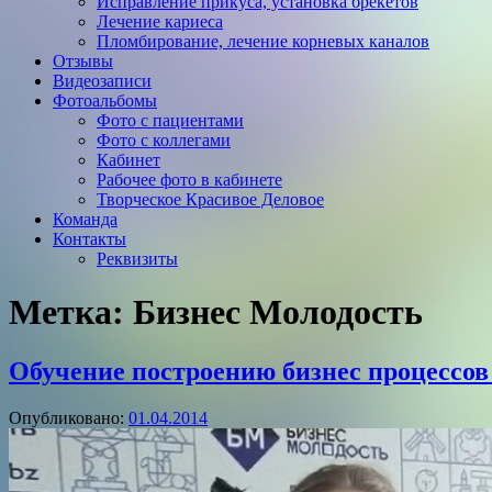
Исправление прикуса, установка брекетов
Лечение кариеса
Пломбирование, лечение корневых каналов
Отзывы
Видеозаписи
Фотоальбомы
Фото с пациентами
Фото с коллегами
Кабинет
Рабочее фото в кабинете
Творческое Красивое Деловое
Команда
Контакты
Реквизиты
Метка:
Бизнес Молодость
Обучение построению бизнес процессов 
Опубликовано:
01.04.2014