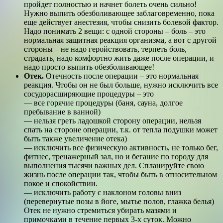
пройдет полностью и начнет болеть очень сильно!
Нужно выпить обезболивающее заблаговременно, пока
еще действует анестезия, чтобы снизить болевой фактор.
Надо понимать 2 вещи: с одной стороны – боль – это
нормальная защитная реакция организма, а вот с другой
стороны – не надо геройствовать, терпеть боль,
страдать, надо комфортно жить даже после операции, и
надо просто выпить обезболивающее!
Отек.
Отечность после операции – это нормальная
реакция. Чтобы он не был больше, нужно исключить все
сосудорасширяющие процедуры – это
— все горячие процедуры (баня, сауна, долгое
пребывание в ванной)
— нельзя греть ладошкой сторону операции, нельзя
спать на стороне операции, т.к. от тепла подушки может
быть также увеличение отека)
— исключить все физическую активность, не только бег,
фитнес, тренажерный зал, но и бегание по городу для
выполнения тысячи важных дел. Спланируйте свою
жизнь после операции так, чтобы быть в относительном
покое и спокойствии.
— исключить работу с наклоном головы вниз
(перевернутые позы в йоге, мытье полов, глажка белья)
Отек не нужно стремиться убирать мазями и
примочками в течение первых 3-х суток. Можно