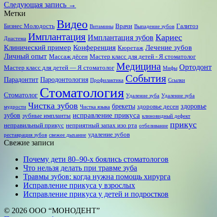
Следующая запись →
Метки
Видео
Бизнес Молодость
Врачи
Галитоз
Витамины
Выпадение зубов
Имплантация
Кариес
Имплантация зубов
Диастема
Клинический пример
Конференция
Лечение зубов
Кюретаж
Личный опыт
Массаж дёсен
Мастер класс для детей - Я стоматолог
Медицина
Ортодонт
Мастер класс для детей — Я стоматолог
Мифы
События
Парадонтит
Пародонтология
Профилактика
Ссылки
Стоматология
Стоматолог
Удаление зуба
Удаление зуба
Чистка зубов
брекеты
здоровье
здоровье десен
мудрости
Чистка языка
исправление прикуса
зубов
зубные импланты
клиновидный дефект
прикус
неправильный прикус
неприятный запах изо рта
отбеливание
удаление зубов
реставрация зубов
свежее дыхание
Свежие записи
Почему дети 80–90‑х боялись стоматологов
Что нельзя делать при травме зуба
Травмы зубов: когда нужна помощь хирурга
Исправление прикуса у взрослых
Исправление прикуса у детей и подростков
© 2026 ООО “МОНОДЕНТ”