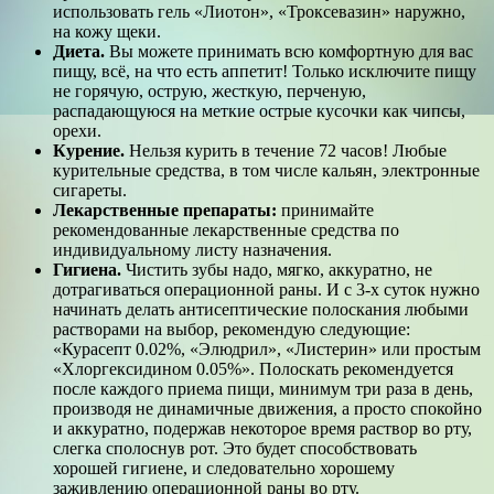
использовать гель «Лиотон», «Троксевазин» наружно,
на кожу щеки.
Диета.
Вы можете принимать всю комфортную для вас
пищу, всё, на что есть аппетит! Только исключите пищу
не горячую, острую, жесткую, перченую,
распадающуюся на меткие острые кусочки как чипсы,
орехи.
Курение.
Нельзя курить в течение 72 часов! Любые
курительные средства, в том числе кальян, электронные
сигареты.
Лекарственные препараты:
принимайте
рекомендованные лекарственные средства по
индивидуальному листу назначения.
Гигиена.
Чистить зубы надо, мягко, аккуратно, не
дотрагиваться операционной раны. И с 3-х суток нужно
начинать делать антисептические полоскания любыми
растворами на выбор, рекомендую следующие:
«Курасепт 0.02%, «Элюдрил», «Листерин» или простым
«Хлоргексидином 0.05%». Полоскать рекомендуется
после каждого приема пищи, минимум три раза в день,
производя не динамичные движения, а просто спокойно
и аккуратно, подержав некоторое время раствор во рту,
слегка сполоснув рот. Это будет способствовать
хорошей гигиене, и следовательно хорошему
заживлению операционной раны во рту.