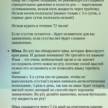
пищу на стороне операции, не рекомендуется создавать
отрицательное давление в полости рта — тщательным
сплевыванием, нельзя пить жидкость через трубочку.
Нельзя ничем полоскать! (можно только с 3-х суток, а
первые двое суток полоскать нельзя!)
Нельзя курить в течение 72 часов!
Если сгусток останется – будет незаметное для вас
заживление, если сгустка нет-будет сложное
заживление.
Швы.
Во рту вы обнаружите швы, которые фиксируют
края раны. И дальше внимание! Не трогайте их языком!
Язык – это очень любопытный орган и он захочет
исследовать нечто новое во рту, поэтому силой мыслей
нужно его остановить и не позволять языку теребить
швы!
Начиная с 3-х суток (но не раньше, чтобы не
выполоскать сгусток!) нужно начинать антисептическое
полоскание, 3 раза в день, так как на швах будет оседать
мягкий налет, который не способствует хорошему
заживлению. Во рту делайте ванночки, нельзя бултыхать
эту жидкость во рту!
Швы снимаются через 7-14 дней на повторном приеме.