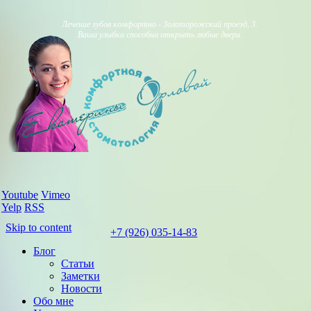
Лечение зубов комфортно - Золоторожский проезд, 3.
Ваша улыбка способна открыть любые двери.
Youtube
Vimeo
Yelp
RSS
Skip to content
+7 (926) 035-14-83
Блог
Статьи
Заметки
Новости
Обо мне