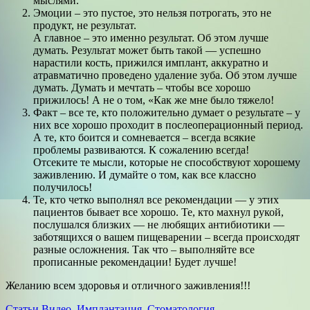
мыслями.
Эмоции – это пустое, это нельзя потрогать, это не
продукт, не результат.
А главное – это именно результат. Об этом лучше
думать. Результат может быть такой — успешно
нарастили кость, прижился имплант, аккуратно и
атравматично проведено удаление зуба. Об этом лучше
думать. Думать и мечтать – чтобы все хорошо
прижилось! А не о том, «Как же мне было тяжело!
Факт – все те, кто положительно думает о результате – у
них все хорошо проходит в послеоперационный период.
А те, кто боится и сомневается – всегда всякие
проблемы развиваются. К сожалению всегда!
Отсеките те мысли, которые не способствуют хорошему
заживлению. И думайте о том, как все классно
получилось!
Те, кто четко выполнял все рекомендации — у этих
пациентов бывает все хорошо. Те, кто махнул рукой,
послушался близких — не любящих антибиотики —
заботящихся о вашем пищеварении – всегда происходят
разные осложнения. Так что – выполняйте все
прописанные рекомендации! Будет лучше!
Желанию всем здоровья и отличного заживления!!!
Статьи
Видео
,
Имплантация
,
Стоматология