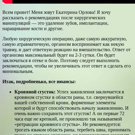
Всем привет! Меня зовут Екатерина Орлова! Я хочу
рассказать о рекомендациях после хирургических
манипуляций — это удаление зубов, имплантации,
наращивание кости и другие.
Любую хирургическую операцию, даже самую аккуратную,
самую атравматичную, организм воспринимает как некую
травму, и дает ответную реакцию на вмешательство. Ответ от
организма максимальный будет на 2-3 сутки. Он будет
заключаться в отеке и боле. Поэтому следует выполнить
рекомендации, чтобы не увеличивать этот ответ и сделать его
минимальным.
Итак, подробненько, все нюансы:
Кровяной сгусток:
Успех заживления заключается в
кровяном сгустке в области раны, т.е. свернувшейся
вашей собственной крови, форменные элементы
которой и будут способствовать началу заживлению. И
очень важно сохранить этот сгусток! А он первые 72
часа еще не крепкий, не произошло так называемой
«ретракции кровяного сгустка». Не рекомендуется:
трогать языком область раны, теребить швы, принимать