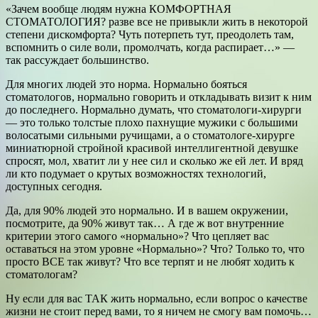
«Зачем вообще людям нужна КОМФОРТНАЯ
СТОМАТОЛОГИЯ? разве все не привыкли жить в некоторой
степени дискомфорта? Чуть потерпеть тут, преодолеть там,
вспомнить о силе воли, промолчать, когда распирает…» —
так рассуждает большинство.
Для многих людей это норма. Нормально бояться
стоматологов, нормально говорить и откладывать визит к ним
до последнего. Нормально думать, что стоматологи-хирурги
— это только толстые плохо пахнущие мужики с большими
волосатыми сильными ручищами, а о стоматологе-хирурге
миниатюрной стройной красивой интеллигентной девушке
спросят, мол, хватит ли у нее сил и сколько же ей лет. И вряд
ли кто подумает о крутых возможностях технологий,
доступных сегодня.
Да, для 90% людей это нормально. И в вашем окружении,
посмотрите, да 90% живут так… А где ж вот внутренние
критерии этого самого «нормально»? Что цепляет вас
оставаться на этом уровне «Нормально»? Что? Только то, что
просто ВСЕ так живут? Что все терпят и не любят ходить к
стоматологам?
Ну если для вас ТАК жить нормально, если вопрос о качестве
жизни не стоит перед вами, то я ничем не смогу вам помочь…