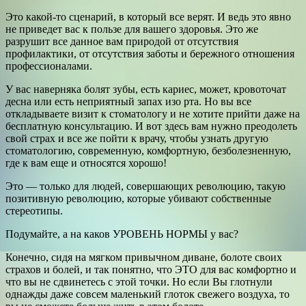
Это какой-то сценарий, в который все верят. И ведь это явно
не приведет вас к пользе для вашего здоровья. Это же
разрушит все данное вам природой от отсутствия
профилактики, от отсутствия заботы и бережного отношения
профессионалами.
У вас наверняка болят зубы, есть кариес, может, кровоточат
десна или есть неприятный запах изо рта. Но вы все
откладываете визит к стоматологу и не хотите прийти даже на
бесплатную консультацию. И вот здесь вам нужно преодолеть
свой страх и все же пойти к врачу, чтобы узнать другую
стоматологию, современную, комфортную, безболезненную,
где к вам еще и относятся хорошо!
Это — только для людей, совершающих революцию, такую
позитивную революцию, которые убивают собственные
стереотипы.
Подумайте, а на каков УРОВЕНЬ НОРМЫ у вас?
Конечно, сидя на мягком привычном диване, болоте своих
страхов и болей, и так понятно, что ЭТО для вас комфортно и
что вы не сдвинетесь с этой точки. Но если Вы глотнули
однажды даже совсем маленький глоток свежего воздуха, то