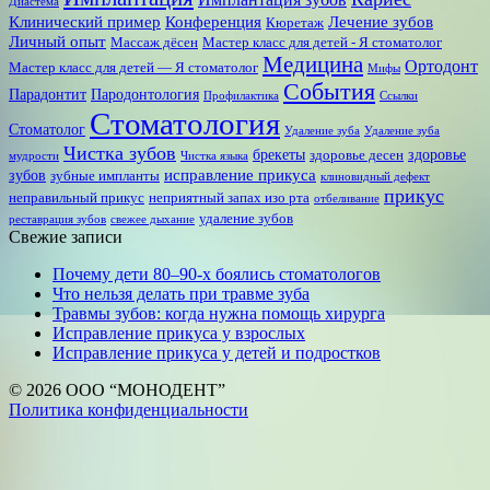
Диастема
Клинический пример
Конференция
Лечение зубов
Кюретаж
Личный опыт
Массаж дёсен
Мастер класс для детей - Я стоматолог
Медицина
Ортодонт
Мастер класс для детей — Я стоматолог
Мифы
События
Парадонтит
Пародонтология
Профилактика
Ссылки
Стоматология
Стоматолог
Удаление зуба
Удаление зуба
Чистка зубов
брекеты
здоровье
здоровье десен
мудрости
Чистка языка
исправление прикуса
зубов
зубные импланты
клиновидный дефект
прикус
неправильный прикус
неприятный запах изо рта
отбеливание
удаление зубов
реставрация зубов
свежее дыхание
Свежие записи
Почему дети 80–90‑х боялись стоматологов
Что нельзя делать при травме зуба
Травмы зубов: когда нужна помощь хирурга
Исправление прикуса у взрослых
Исправление прикуса у детей и подростков
© 2026 ООО “МОНОДЕНТ”
Политика конфиденциальности