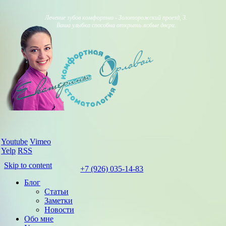
Лечение зубов комфортно - Золоторожский проезд, 3.
Ваша улыбка способна открыть любые двери.
Youtube
Vimeo
Yelp
RSS
Skip to content
+7 (926) 035-14-83
Блог
Статьи
Заметки
Новости
Обо мне