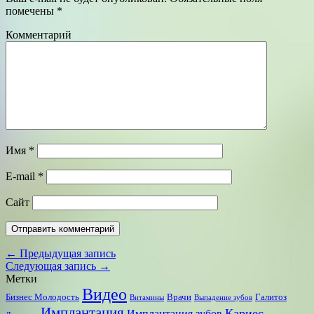
помечены
*
Комментарий
Имя
*
E-mail
*
Сайт
← Предыдущая запись
Следующая запись →
Метки
Видео
Бизнес Молодость
Врачи
Галитоз
Витамины
Выпадение зубов
Имплантация
Кариес
Имплантация зубов