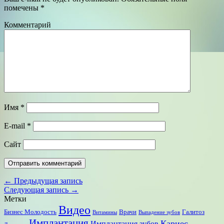
помечены
*
Комментарий
Имя
*
E-mail
*
Сайт
← Предыдущая запись
Следующая запись →
Метки
Видео
Бизнес Молодость
Врачи
Галитоз
Витамины
Выпадение зубов
Имплантация
Кариес
Имплантация зубов