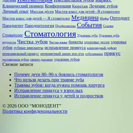
Диастема
Клинический пример
Конференция
Лечение зубов
Кюретаж
Личный опыт
Массаж дёсен
Мастер класс для детей - Я стоматолог
Медицина
Ортодонт
Мастер класс для детей — Я стоматолог
Мифы
События
Парадонтит
Пародонтология
Профилактика
Ссылки
Стоматология
Стоматолог
Удаление зуба
Удаление зуба
Чистка зубов
брекеты
здоровье
здоровье десен
мудрости
Чистка языка
исправление прикуса
зубов
зубные импланты
клиновидный дефект
прикус
неправильный прикус
неприятный запах изо рта
отбеливание
удаление зубов
реставрация зубов
свежее дыхание
Свежие записи
Почему дети 80–90‑х боялись стоматологов
Что нельзя делать при травме зуба
Травмы зубов: когда нужна помощь хирурга
Исправление прикуса у взрослых
Исправление прикуса у детей и подростков
© 2026 ООО “МОНОДЕНТ”
Политика конфиденциальности