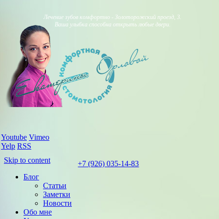
Лечение зубов комфортно - Золоторожский проезд, 3.
Ваша улыбка способна открыть любые двери.
Youtube
Vimeo
Yelp
RSS
Skip to content
+7 (926) 035-14-83
Блог
Статьи
Заметки
Новости
Обо мне