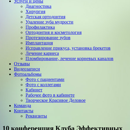
Услуги и цены
Диагностика
Хирургия
Детская ортодонтия
Удаление зуба мудрости
Профилактика
Ортодонтия и косметология
Протезирование зубов
Имплантация
Исправление прикуса, установка брекетов
Лечение кариеса
Пломбирование, лечение корневых каналов
Отзывы
Видеозаписи
Фотоальбомы
Фото с пациентами
Фото с коллегами
Кабинет
Рабочее фото в кабинете
Творческое Красивое Деловое
Команда
Контакты
Реквизиты
10 конференция Клуба Эффективных