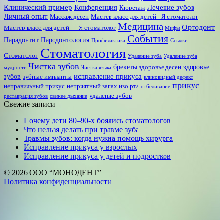
Клинический пример
Конференция
Лечение зубов
Кюретаж
Личный опыт
Массаж дёсен
Мастер класс для детей - Я стоматолог
Медицина
Ортодонт
Мастер класс для детей — Я стоматолог
Мифы
События
Парадонтит
Пародонтология
Профилактика
Ссылки
Стоматология
Стоматолог
Удаление зуба
Удаление зуба
Чистка зубов
брекеты
здоровье
здоровье десен
мудрости
Чистка языка
исправление прикуса
зубов
зубные импланты
клиновидный дефект
прикус
неправильный прикус
неприятный запах изо рта
отбеливание
удаление зубов
реставрация зубов
свежее дыхание
Свежие записи
Почему дети 80–90‑х боялись стоматологов
Что нельзя делать при травме зуба
Травмы зубов: когда нужна помощь хирурга
Исправление прикуса у взрослых
Исправление прикуса у детей и подростков
© 2026 ООО “МОНОДЕНТ”
Политика конфиденциальности