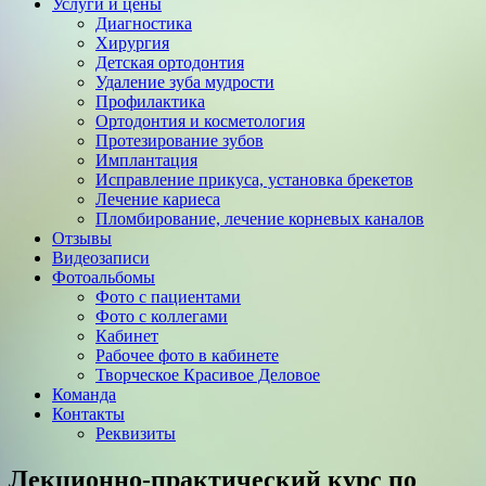
Услуги и цены
Диагностика
Хирургия
Детская ортодонтия
Удаление зуба мудрости
Профилактика
Ортодонтия и косметология
Протезирование зубов
Имплантация
Исправление прикуса, установка брекетов
Лечение кариеса
Пломбирование, лечение корневых каналов
Отзывы
Видеозаписи
Фотоальбомы
Фото с пациентами
Фото с коллегами
Кабинет
Рабочее фото в кабинете
Творческое Красивое Деловое
Команда
Контакты
Реквизиты
Лекционно-практический курс по