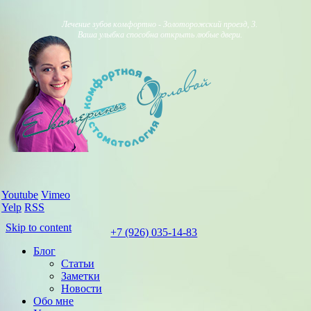
Лечение зубов комфортно - Золоторожский проезд, 3.
Ваша улыбка способна открыть любые двери.
Youtube
Vimeo
Yelp
RSS
Skip to content
+7 (926) 035-14-83
Блог
Статьи
Заметки
Новости
Обо мне