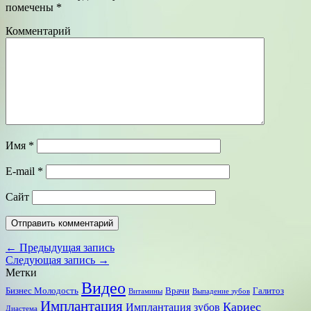
помечены
*
Комментарий
Имя
*
E-mail
*
Сайт
← Предыдущая запись
Следующая запись →
Метки
Видео
Бизнес Молодость
Врачи
Галитоз
Витамины
Выпадение зубов
Имплантация
Кариес
Имплантация зубов
Диастема